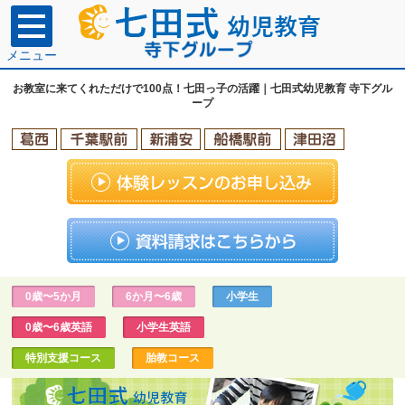
メニュー
お教室に来てくれただけで100点！七田っ子の活躍｜七田式幼児教育 寺下グル
ープ
0歳〜5か月
6か月〜6歳
小学生
0歳〜6歳英語
小学生英語
特別支援コース
胎教コース