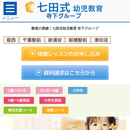
メニュー
教室の実績｜七田式幼児教育 寺下グループ
0歳〜5か月
6か月〜6歳
小学生
0歳〜6歳英語
小学生英語
特別支援コース
胎教コース