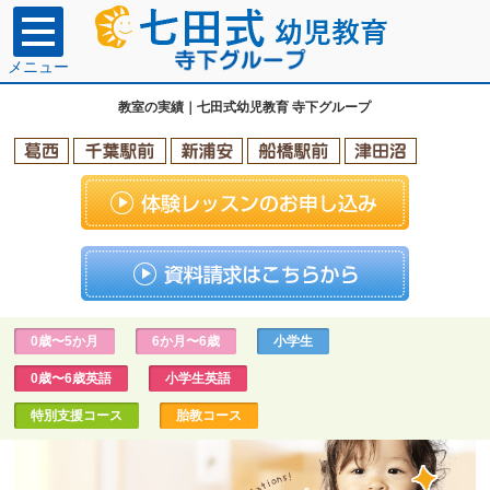
メニュー
教室の実績｜七田式幼児教育 寺下グループ
0歳〜5か月
6か月〜6歳
小学生
0歳〜6歳英語
小学生英語
特別支援コース
胎教コース