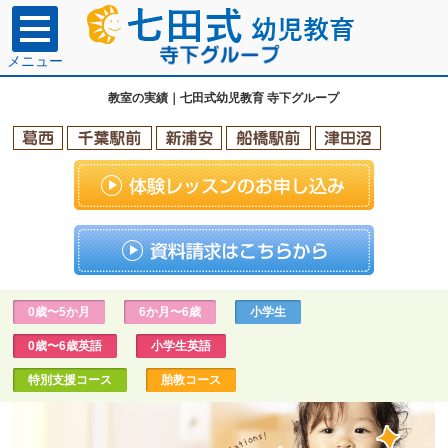
メニュー
教室の実績｜七田式幼児教育 寺下グループ
0歳〜5か月
6か月〜6歳
小学生
0歳〜6歳英語
小学生英語
特別支援コース
胎教コース