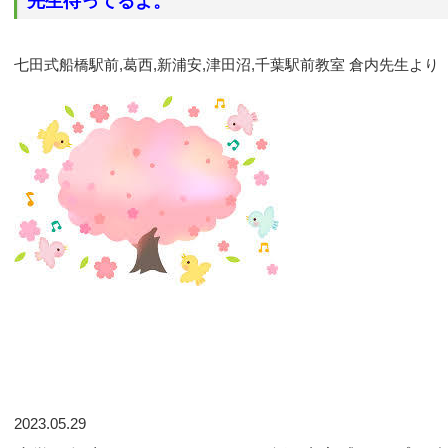
先生待ってるよ。
七田式船橋駅前,葛西,新浦安,津田沼,千葉駅前教室 倉内先生より
2023.05.29