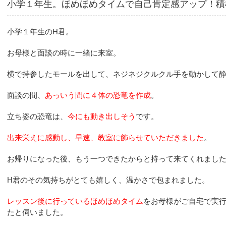
小学１年生。ほめほめタイムで自己肯定感アップ！積
小学１年生のH君。
お母様と面談の時に一緒に来室。
横で持参したモールを出して、ネジネジクルクル手を動かして
面談の間、
あっいう間に４体の恐竜を作成
。
立ち姿の恐竜は、
今にも動き出しそう
です。
出来栄えに感動し、早速、教室に飾らせていただきました
。
お帰りになった後、もう一つできたからと持って来てくれまし
H君のその気持ちがとても嬉しく、温かさで包まれました。
レッスン後に行っているほめほめタイム
をお母様がご自宅で実行
たと伺いました。