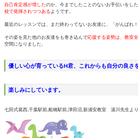
自己肯定感が増した
のか、今までしたことのないお手伝いをし
校で発揮されつつある
ようです。
最近のレッスンでは、まだ終わってないお友達に、「がんばれ
その姿を見た他のお友達をも巻き込んで
応援する姿勢は、教室
空間になりました。
優しい心が育っているH君、これからも自分の良さ
楽しみにしています。
七田式葛西,千葉駅前,船橋駅前,津田沼,新浦安教室 湯川先生よ