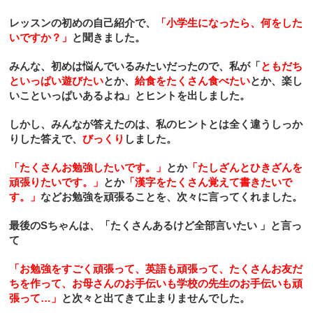
レッスンの初めの自己紹介で、
「小学生になったら、何をした
いですか？」
と聞きました。
みんな、初めは悩んでいるみたいだったので、私が「
ともだち
といっぱい遊びたい
とか、
給食をたくさん食べたい
とか、楽し
いこといっぱいあるよね」とヒントを出しました。
し
かし、みんなが答えたのは、私のヒントとは全く違うしっか
りした答えで、
びっくり
しました。
「たくさんお勉強したいです。」
とか
「たしざんとひきざんを
頑張りたいです。」
とか
「漢字をたくさん覚えて書きたいで
す。」
などお勉強を頑張ることを、次々に言ってくれました。
最後の
S
ちゃんは、「たくさんあるけど全部言いたい
」と言っ
て
「お勉強をすごく頑張って、英語も頑張って、たくさんお友だ
ちを作って、お母さんのお手伝いも学校の先生のお手伝いも頑
張って
…
」
と次々と出てきて止まりませんでした。