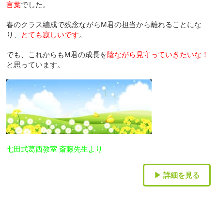
言葉
でした。
春のクラス編成で残念ながらM君の担当から離れることにな
り、
とても寂しいです
。
でも、これからもM君の成長を
陰ながら見守っていきたいな！
と思っています。
七田
式
葛西教室 斎藤先生より
▶ 詳細を見る