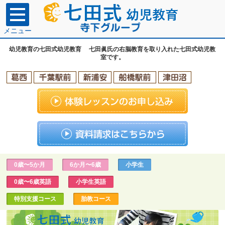
メニュー
幼児教育の七田式幼児教育 七田眞氏の右脳教育を取り入れた七田式幼児教
室です。
0歳〜5か月
6か月〜6歳
小学生
0歳〜6歳英語
小学生英語
特別支援コース
胎教コース