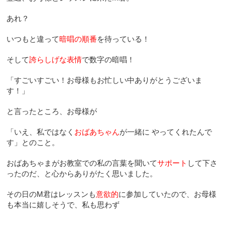
あれ？
いつもと違って
暗唱の順番
を待っている！
そして
誇らしげな表情
で数字の暗唱！
「すごいすごい！お母様もお忙しい中ありがとうございま
す！」
と言ったところ、お母様が
「いえ、私ではなく
おばあちゃん
が一緒に やってくれたんで
す」とのこと。
おばあちゃまがお教室での私の言葉を聞いて
サポート
して下さ
ったのだ、と心からありがたく思いました。
その日のM君はレッスンも
意欲的
に参加していたので、お母様
も本当に嬉しそうで、私も思わず