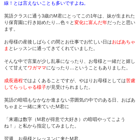
線！とは言えないことも多いですよね。
英語クラスに通う3歳のM君にとってこの1年は、妹が生まれた
り保育園に行き始めたり…色々と
変化に富んだ年
だったと思い
ます。
お母様の産後しばらくの間とお仕事でお忙しい日は
おばあちゃ
ま
とレッスンに通ってきてくれていました。
そんな中で言葉が少し乱暴になったり、お母様と一緒だと嬉し
くて甘えて
ワガママ
になったり…ということもありました。
成長過程
ではよくあることですが、やはりお母様としては
苦慮
してらっしゃる様子
が見受けられました。
英語の暗唱もなかなか進まない雰囲気の中でのある日、おばあ
ちゃまと一緒に来ていたM君に
「来週は数字（M君が得意で大好き）の暗唱やってこよう
ね！」と私から指定してみました。
翌週、お母様とレッスンに来たM君。